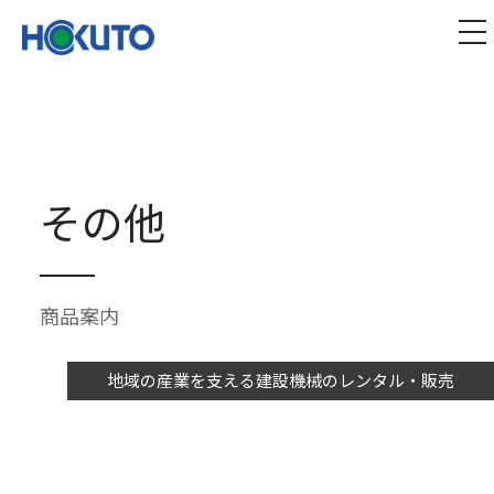
株式会社ほくとう｜建設機械のレンタル・販売
tog
その他
商品案内
地域の産業を支える建設機械のレンタル・販売