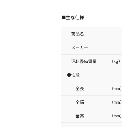
■主な仕様
商品名
メーカー
運転整備質量 （kg）
●性能
全長 （mm）
全幅 （mm）
全高 （mm）