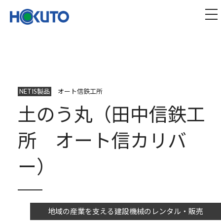
株式会社ほくとう｜建設機械のレンタル・販売
tog
NETIS製品
オート信鉄工所
土のう丸（田中信鉄工
所 オート信カリバ
ー）
地域の産業を支える建設機械のレンタル・販売