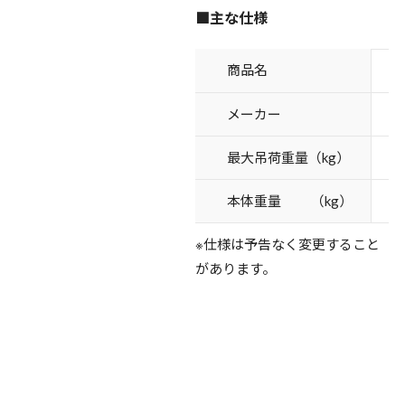
■主な仕様
商品名
オ
メーカー
最大吊荷重量（kg）
本体重量 （kg）
※仕様は予告なく変更すること
があります。