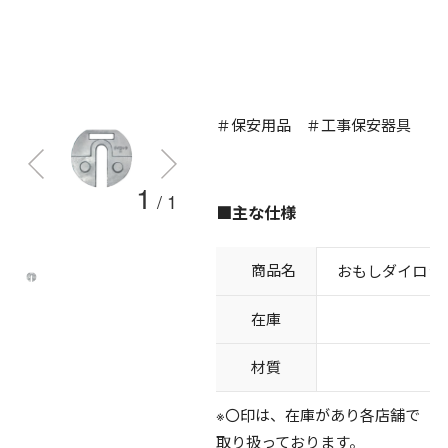
＃保安用品 ＃工事保安器具
1
/
1
■主な仕様
商品名
おもしダイロッ
在庫
○
材質
鉄
※〇印は、在庫があり各店舗で
取り扱っております。