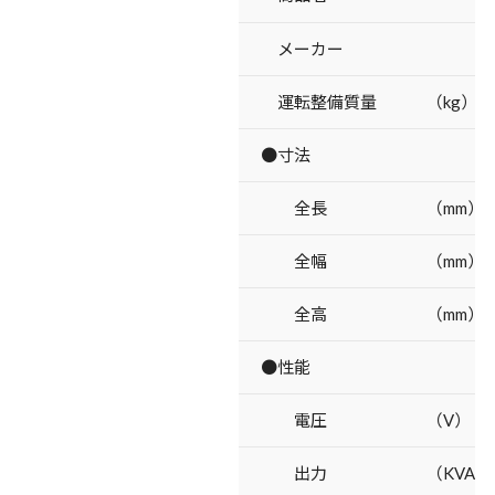
メーカー
運転整備質量 （kg）
●寸法
全長 （mm）
全幅 （mm）
全高 （mm）
●性能
電圧 （V）
出力 （KVA）