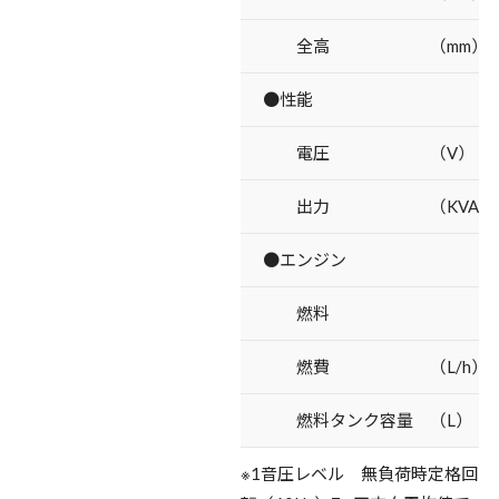
全高 （mm）
●性能
電圧 （V）
出力 （KVA）
●エンジン
燃料
燃費 （L/h）
燃料タンク容量 （L）
※1音圧レベル 無負荷時定格回