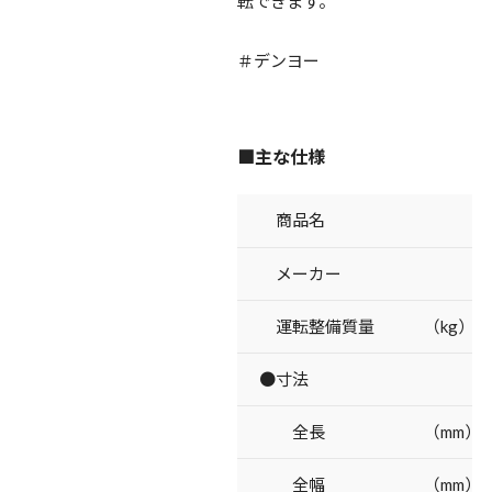
転できます。
＃デンヨー
■主な仕様
商品名
メーカー
運転整備質量 （kg）
●寸法
全長 （mm）
全幅 （mm）