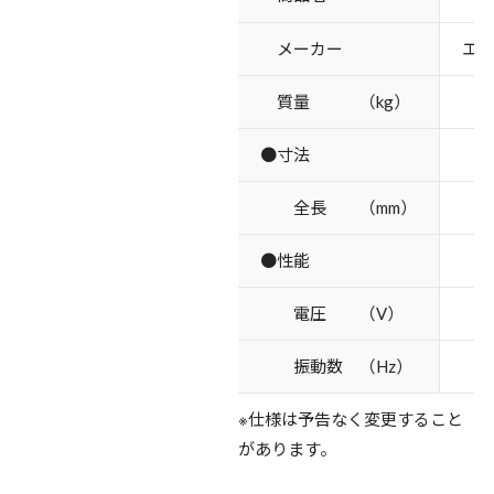
メーカー
エ
質量 （kg）
●寸法
全長 （mm）
●性能
電圧 （V）
振動数 （Hz）
2
※仕様は予告なく変更すること
があります。