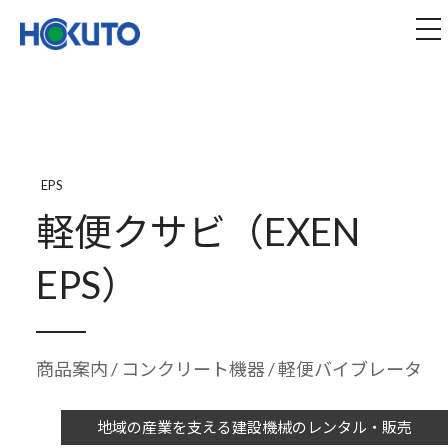
株式会社ほくとう｜建設機械のレンタル・販売
tog
EPS
軽便クサビ（EXEN
EPS）
商品案内
/
コンクリート機器
/ 軽便バイブレータ
地域の産業を支える建設機械のレンタル・販売