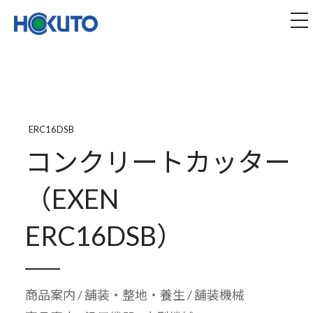
株式会社ほくとう｜建設機械のレンタル・販売
tog
ERC16DSB
コンクリートカッター
（EXEN
ERC16DSB）
商品案内
/
舗装・整地・養生
/ 舗装機械