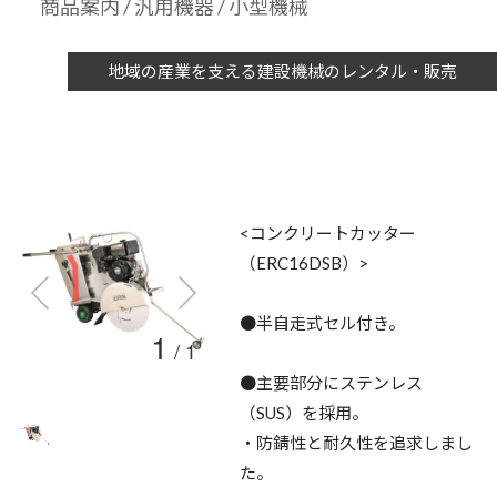
商品案内
/
汎用機器
/ 小型機械
地域の産業を支える建設機械のレンタル・販売
<コンクリートカッター
（ERC16DSB）>
●半自走式セル付き。
1
/
1
●主要部分にステンレス
（SUS）を採用。
・防錆性と耐久性を追求しまし
た。