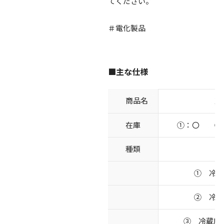
てください。
＃電化製品
■主な仕様
商品名
冷
在庫
①：〇 ②
種類
① 冷蔵庫 
② 冷蔵庫 
③ 冷蔵