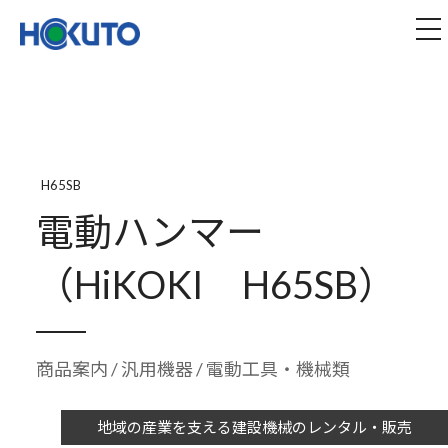
株式会社ほくとう｜建設機械のレンタル・販売
tog
H65SB
電動ハンマー
（HiKOKI H65SB）
商品案内
/
汎用機器
/ 電動工具・機械類
地域の産業を支える建設機械のレンタル・販売