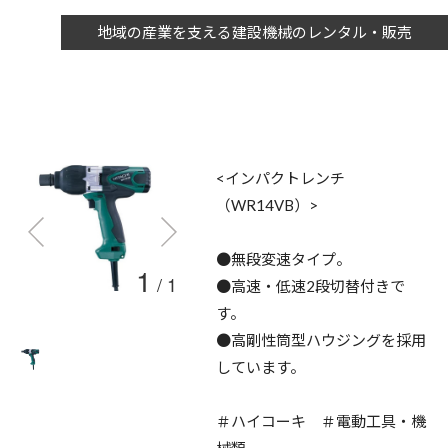
地域の産業を支える建設機械のレンタル・販売
<インパクトレンチ
（WR14VB）>
●無段変速タイプ。
1
/
1
●高速・低速2段切替付きで
す。
●高剛性筒型ハウジングを採用
しています。
＃ハイコーキ ＃電動工具・機
械類