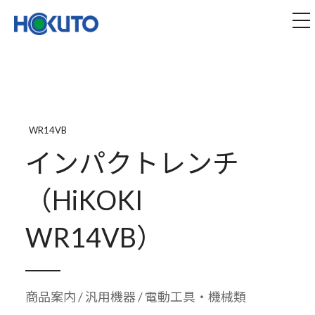
株式会社ほくとう｜建設機械のレンタル・販売
tog
WR14VB
インパクトレンチ
（HiKOKI
WR14VB）
商品案内
/
汎用機器
/ 電動工具・機械類