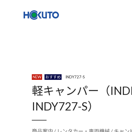
株式会社ほくとう｜建設機械のレンタル・販売
機種一覧
NETIS登録
NEW
おすすめ
INDY727-S
軽キャンパー（INDI
INDY727-S）
商品案内
/
レンタカー・車両機械
/ キャ