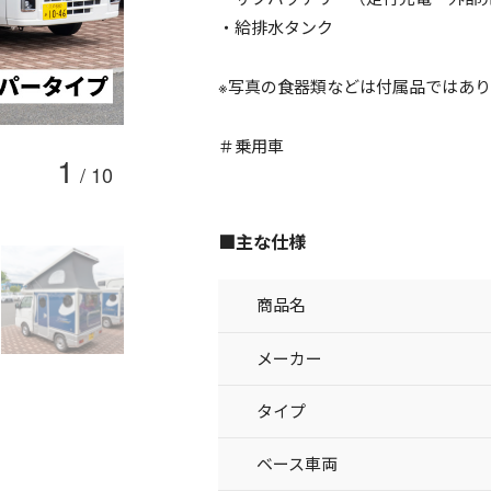
・給排水タンク
※写真の食器類などは付属品ではあ
＃乗用車
1
/
10
■主な仕様
商品名
メーカー
タイプ
ベース車両