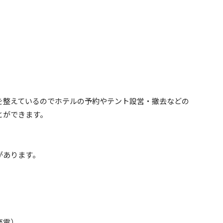
を整えているのでホテルの予約やテント設営・撤去などの
とができます。
。
があります。
充電）