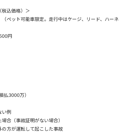
（税込価格）＞
頭 （ペット可能車限定。走行中はケージ、リード、ハーネ
500円
）
損払3000万）
ない例
た場合（事故証明がない場合）
外の方が運転して起こした事故