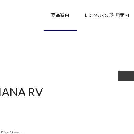
商品案内
レンタルのご利用案内
商品
新商品
おすすめ商品
販売商品
中古商品
ご利用について
補償制度
レンタル契約約款
ANA RV
ンピングカー