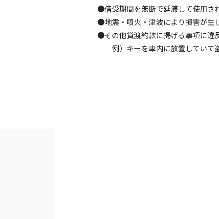
●借受期間を無断で延滞して使用さ
●地震・噴火・津波により損害が生
●その他貸渡約款に掲げる事項に違
例）キーを車内に放置していて盗