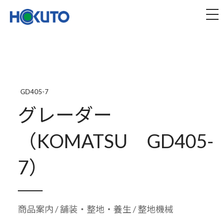
株式会社ほくとう｜建設機械のレンタル・販売
tog
GD405-7
グレーダー
（KOMATSU GD405-
7）
商品案内
/
舗装・整地・養生
/ 整地機械