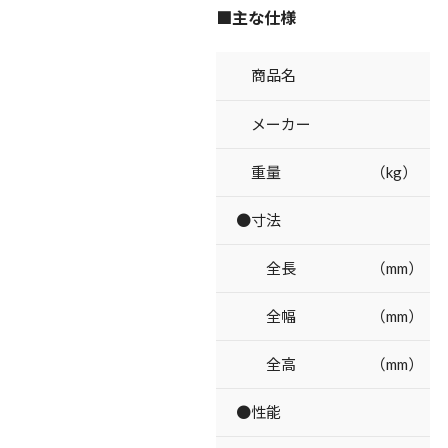
■主な仕様
商品名
メーカー
重量 （kg）
●寸法
全長 （mm）
全幅 （mm）
全高 （mm）
●性能