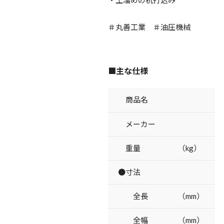
＃丸善工業 ＃油圧機械
■主な仕様
商品名
メーカー
重量 （kg）
●寸法
全長 （mm）
全幅 （mm）