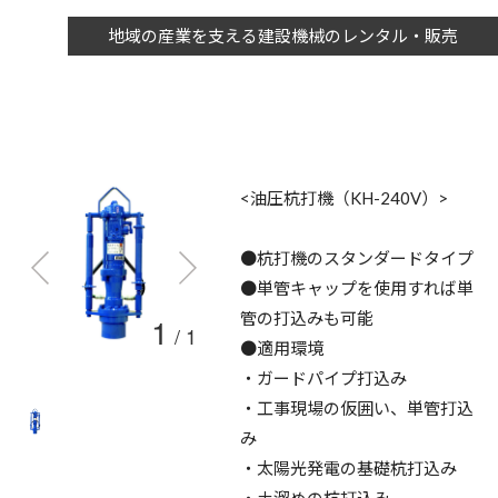
地域の産業を支える建設機械のレンタル・販売
<油圧杭打機（KH-240V）>
●杭打機のスタンダードタイプ
●単管キャップを使用すれば単
管の打込みも可能
1
/
1
●適用環境
・ガードパイプ打込み
・工事現場の仮囲い、単管打込
み
・太陽光発電の基礎杭打込み
・土溜めの杭打込み