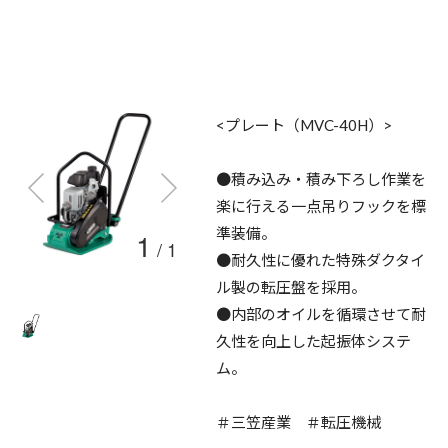
<プレート（MVC-40H）>
●積み込み・積み下ろし作業を
楽に行える一点吊りフックを標
準装備。
1
/
1
●耐久性に優れた特殊ダクタイ
ル製の転圧盤を採用。
●内部のオイルを循環させて耐
久性を向上した起振体システ
ム。
＃三笠産業 ＃転圧機械