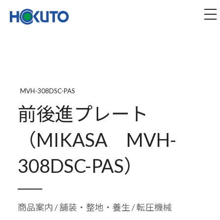
株式会社ほくとう｜建設機械のレンタル・販売
tog
MVH-308DSC-PAS
前後進プレート
（MIKASA MVH-
308DSC-PAS）
商品案内
/
舗装・整地・養生
/ 転圧機械