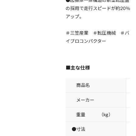
の採用で走行スピードが約20％
アップ。
＃三笠産業 ＃転圧機械 ＃バ
イブロコンパクター
■主な仕様
商品名
M
メーカー
重量 （kg）
●寸法