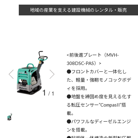
地域の産業を支える建設機械のレンタル・販売
<前後進プレート（MVH-
308DSC-PAS）>
●フロントカバーと一体化し
た、軽量・強靭モノコックボデ
ィを採用。
1
/
1
●地盤を締固め度を見える化す
る転圧センサー”CompasII”搭
載。
●パワフルなディーゼルエンジ
ンを搭載。
●起振体一体構造の新型転圧盤