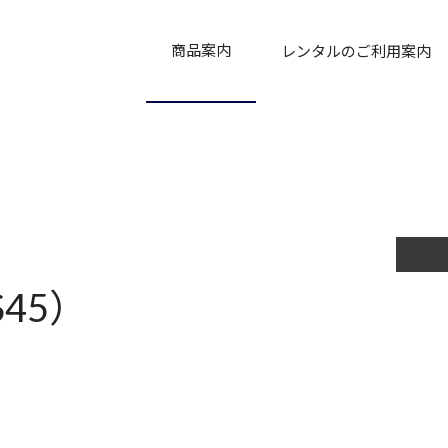
商品案内
レンタルのご利用案内
商品
新商品
おすすめ商品
販売商品
中古商品
ご利用について
補償制度
レンタル契約約款
S45）