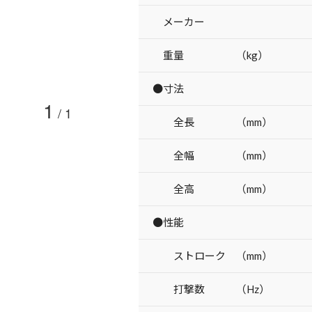
メーカー
重量 （kg）
●寸法
1
/
1
全長 （mm）
全幅 （mm）
全高 （mm）
●性能
ストローク （mm）
打撃数 （Hz）