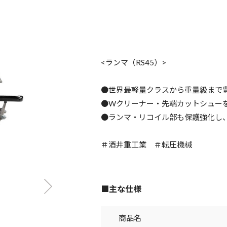
<ランマ（RS45）>
●世界最軽量クラスから重量級まで
●Wクリーナー・先端カットシュー
●ランマ・リコイル部も保護強化し
＃酒井重工業 ＃転圧機械
■主な仕様
商品名