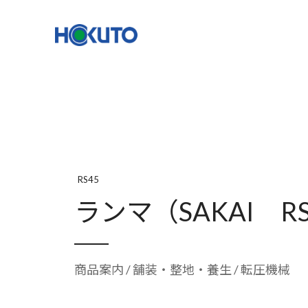
株式会社ほくとう｜建設機械のレンタル・販売
機種一覧
NETIS登録
RS45
ランマ（SAKAI R
商品案内
/
舗装・整地・養生
/ 転圧機械