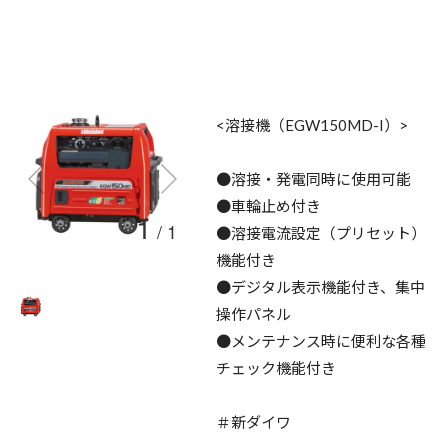
<溶接機（EGW150MD-I）>
●溶接・発電同時に使用可能
●車輪止め付き
1
/
1
●溶接電流設定（プリセット）
機能付き
●デジタル表示機能付き、集中
操作パネル
●メンテナンス時に便利な各種
チェック機能付き
＃新ダイワ