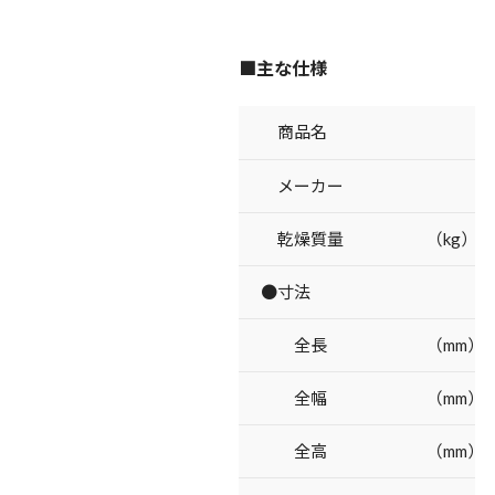
■主な仕様
商品名
メーカー
乾燥質量 （kg）
●寸法
全長 （mm）
全幅 （mm）
全高 （mm）