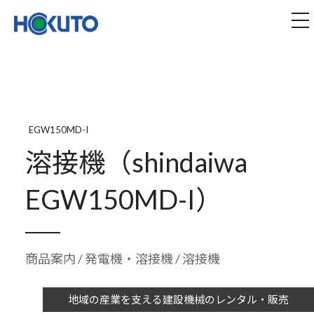
株式会社ほくとう｜建設機械のレンタル・販売
tog
EGW150MD-I
溶接機（shindaiwa
EGW150MD-I）
商品案内
/
発電機・溶接機
/ 溶接機
地域の産業を支える建設機械のレンタル・販売