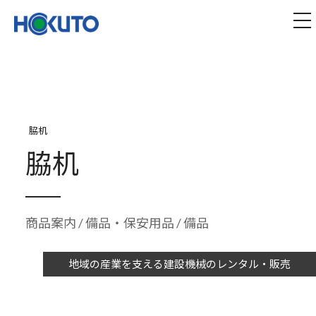
株式会社ほくとう｜建設機械のレンタル・販売
tog
脇机
脇机
商品案内
/
備品・保安用品
/ 備品
地域の産業を支える建設機械のレンタル・販売