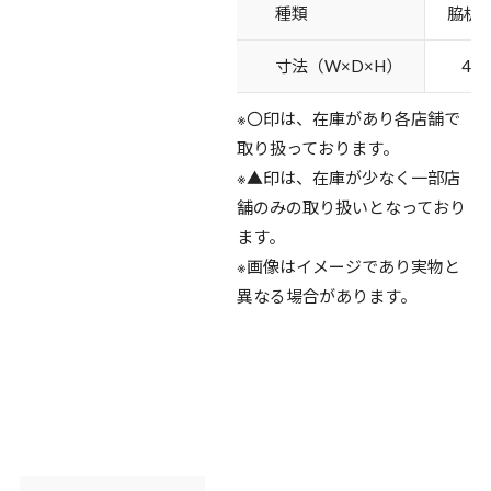
種類
脇机 
寸法（W×D×H）
400
※〇印は、在庫があり各店舗で
取り扱っております。
※▲印は、在庫が少なく一部店
舗のみの取り扱いとなっており
ます。
※画像はイメージであり実物と
異なる場合があります。