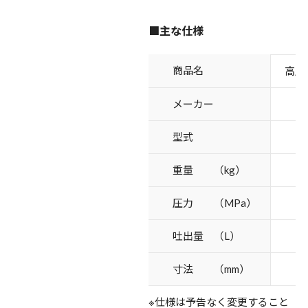
■主な仕様
商品名
高圧
メーカー
型式
重量 （kg）
圧力 （MPa）
吐出量 （L）
寸法 （mm）
※仕様は予告なく変更すること