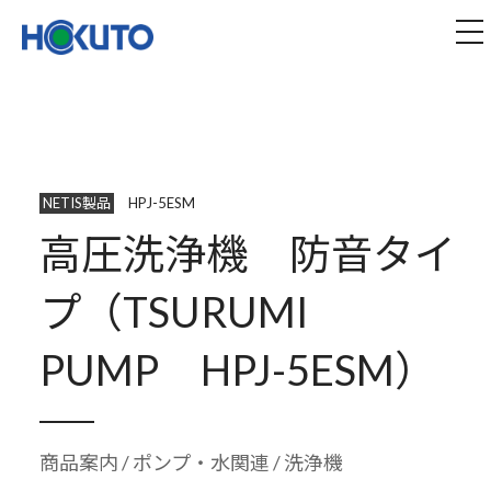
株式会社ほくとう｜建設機械のレンタル・販売
tog
NETIS製品
HPJ-5ESM
高圧洗浄機 防音タイ
プ（TSURUMI
PUMP HPJ-5ESM）
商品案内
/
ポンプ・水関連
/ 洗浄機