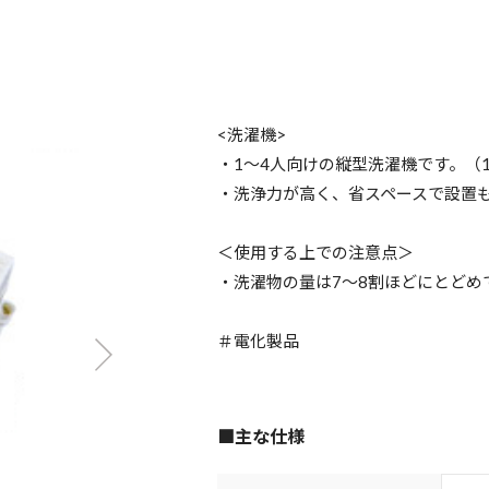
<洗濯機>
・1～4人向けの縦型洗濯機です。（1
・洗浄力が高く、省スペースで設置
＜使用する上での注意点＞
・洗濯物の量は7～8割ほどにとどめ
＃電化製品
■主な仕様