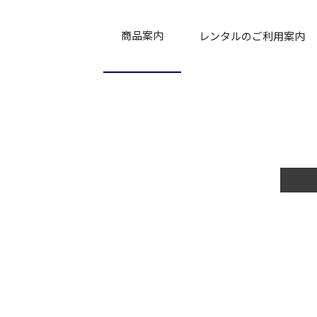
商品案内
レンタルのご利用案内
商品
新商品
おすすめ商品
販売商品
中古商品
ご利用について
補償制度
レンタル契約約款