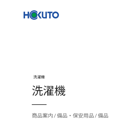
株式会社ほくとう｜建設機械のレンタル・販売
機種一覧
NETIS登録
洗濯機
洗濯機
商品案内
/
備品・保安用品
/ 備品