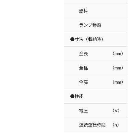
燃料
ランプ種類
●寸法（収納時）
全長 （mm）
全幅 （mm）
全高 （mm）
●性能
電圧 （V）
連続運転時間 （h）