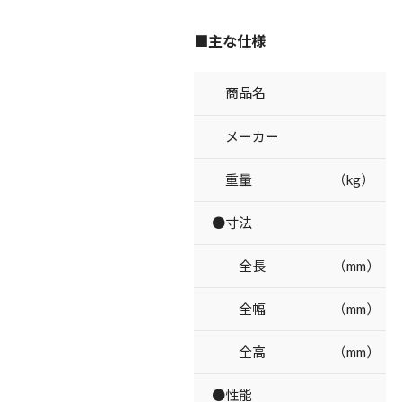
■主な仕様
商品名
メーカー
重量 （kg）
●寸法
全長 （mm）
全幅 （mm）
全高 （mm）
●性能