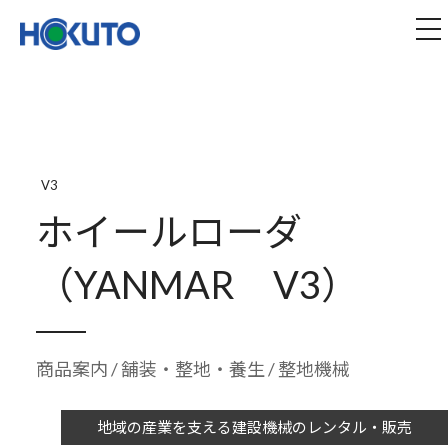
株式会社ほくとう｜建設機械のレンタル・販売
tog
V3
ホイールローダ
（YANMAR V3）
商品案内
/
舗装・整地・養生
/ 整地機械
地域の産業を支える建設機械のレンタル・販売