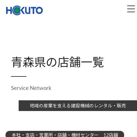
株式会社ほくとう｜建設機械のレンタル・販売
tog
青森県の店舗一覧
Service Network
地域の産業を支える建設機械のレンタル・販売
本社・支店・営業所・店舗・機材センター 12店舗