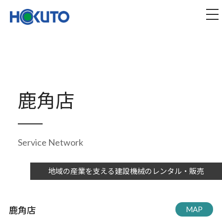
株式会社ほくとう｜建設機械のレンタル・販売
tog
鹿角店
Service Network
地域の産業を支える建設機械のレンタル・販売
鹿角店
MAP