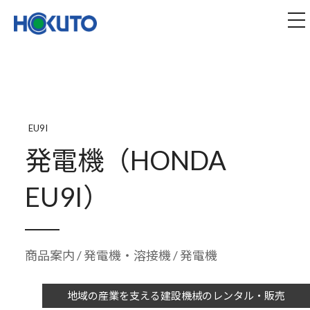
株式会社ほくとう｜建設機械のレンタル・販売
tog
EU9I
発電機（HONDA
EU9I）
商品案内
/
発電機・溶接機
/ 発電機
地域の産業を支える建設機械のレンタル・販売