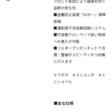
フロント各部により破損を防ぐ
抜群の耐久性
■盗難防止装置「SSキー」標準
装備
■運転席干渉自動回避システム
■可変脚クローラーで狭い現場
への進入が可能
■フルオープンボンネットで点
検・整備がスピーディかつ的確
に行えます
＃クボタ ＃ミニユンボ ＃ミ
ニショベル
■主な仕様