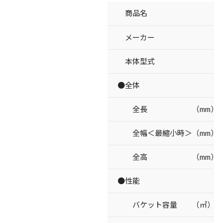
商品名
メーカー
本体型式
●全体
全長 （mm）
全幅＜最縮小時＞（mm）
全高 （mm）
●性能
バケット容量 （㎥）