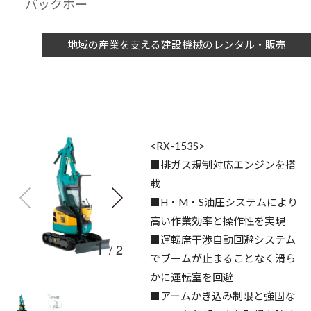
バックホー
地域の産業を支える建設機械のレンタル・販売
<RX-153S>
■排ガス規制対応エンジンを搭
載
■H・M・S油圧システムにより
高い作業効率と操作性を実現
1
■運転席干渉自動回避システム
/
2
でブームが止まることなく滑ら
かに運転室を回避
■アームかき込み制限と強固な