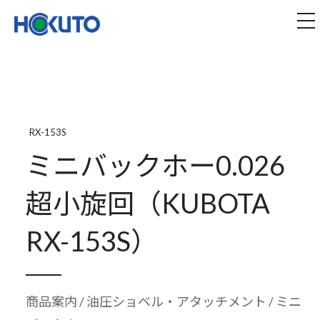
株式会社ほくとう｜建設機械のレンタル・販売
tog
RX-153S
ミニバックホー0.026
超小旋回（KUBOTA
RX-153S）
商品案内
/
油圧ショベル・アタッチメント
/ ミニ