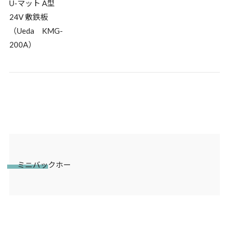
U-マット A型
24V 敷鉄板
（Ueda KMG-
200A）
ミニバックホー