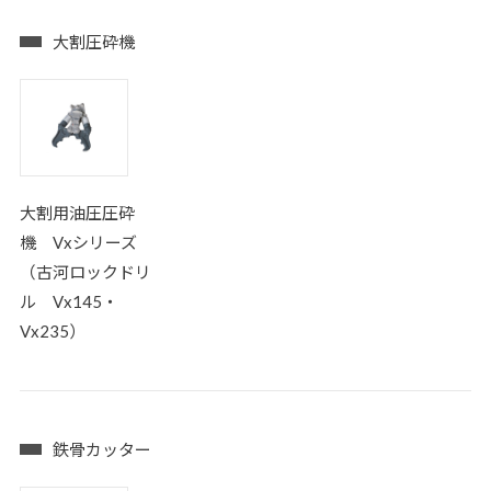
大割圧砕機
大割用油圧圧砕
機 Vxシリーズ
（古河ロックドリ
ル Vx145・
Vx235）
鉄骨カッター