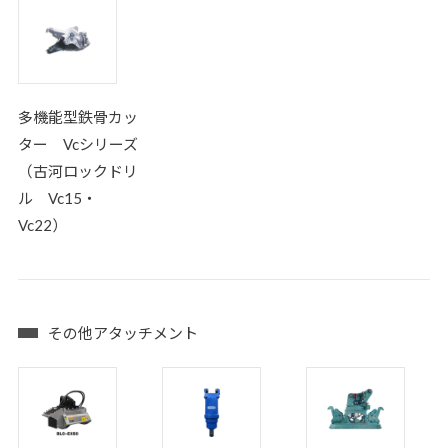
多機能型鉄骨カッ
ター Vcシリーズ
（古河ロックドリ
ル Vc15・
Vc22）
その他アタッチメント