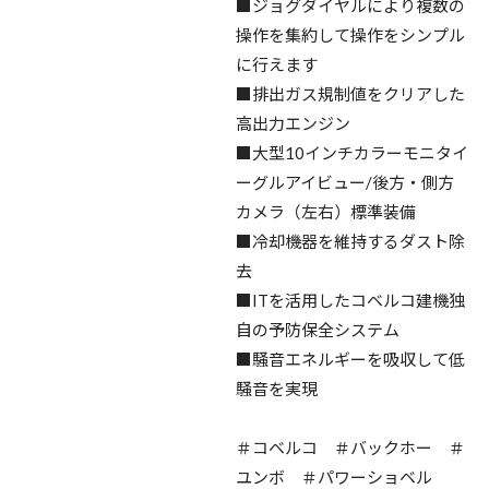
■ジョグダイヤルにより複数の
操作を集約して操作をシンプル
に行えます
■排出ガス規制値をクリアした
高出力エンジン
■大型10インチカラーモニタイ
ーグルアイビュー/後方・側方
カメラ（左右）標準装備
■冷却機器を維持するダスト除
去
■ITを活用したコベルコ建機独
自の予防保全システム
■騒音エネルギーを吸収して低
騒音を実現
＃コベルコ ＃バックホー ＃
ユンボ ＃パワーショベル