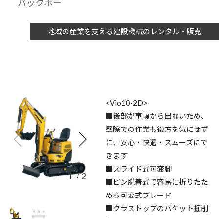
バックホー
地域の産業を支える建設機械のレンタル・販売
<Vio10-2D>
■後部が車幅から出ないため、
壁際での作業も後方を気にせず
に、安心・快適・スムーズにで
きます
1
■スライド式可変脚
/
2
■ピン脱着式で容易に折りたた
める可変式ブレード
■クラストップのバケット掘削