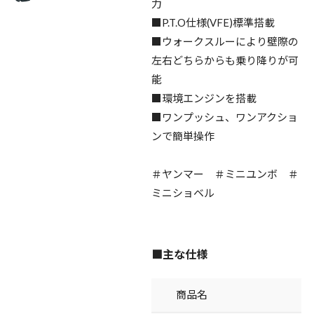
力
■P.T.O仕様(VFE)標準搭載
■ウォークスルーにより壁際の
左右どちらからも乗り降りが可
能
■環境エンジンを搭載
■ワンプッシュ、ワンアクショ
ンで簡単操作
＃ヤンマー ＃ミニユンボ ＃
ミニショベル
■主な仕様
商品名