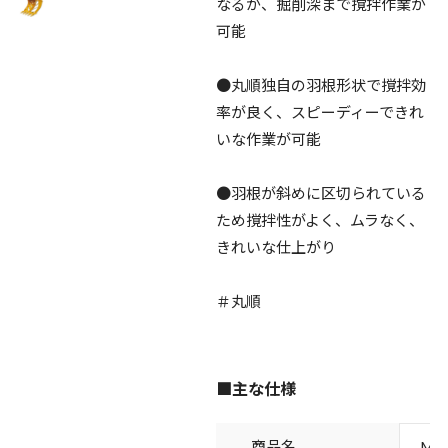
なるが、掘削深まで撹拌作業が
可能
●丸順独自の羽根形状で撹拌効
率が良く、スピーディーできれ
いな作業が可能
●羽根が斜めに区切られている
ため撹拌性がよく、ムラなく、
きれいな仕上がり
＃丸順
■主な仕様
商品名
MB