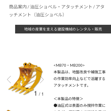
商品案内
/
油圧ショベル・アタッチメント
/ アタ
ッチメント（油圧ショベル）
地域の産業を支える建設機械のレンタル・販売
<MB70・MB200>
本製品は、地盤改良や補強工事
の作業効率向上などで活躍する
アタッチメントです。
1
/
1
＜本製品の特徴＞
●油圧式は表面のみ撹拌作業に