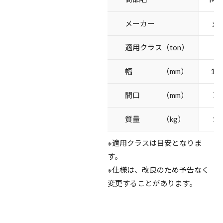
メーカー
丸
適用クラス（ton）
6
幅 （mm）
10
間口 （mm）
77
質量 （kg）
19
※適用クラスは目安となりま
す。
※仕様は、改良のため予告なく
変更することがあります。