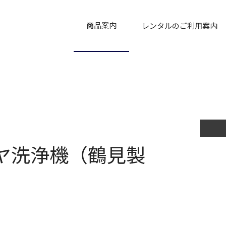
商品案内
レンタルのご利用案内
商品
新商品
おすすめ商品
販売商品
中古商品
ご利用について
補償制度
レンタル契約約款
ヤ洗浄機（鶴見製