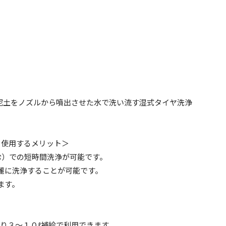
泥土をノズルから噴出させた水で洗い流す湿式タイヤ洗浄
を使用するメリット＞
含む）での短時間洗浄が可能です。
麗に洗浄することが可能です。
ます。
り３～１０ℓ補給で利用できます。