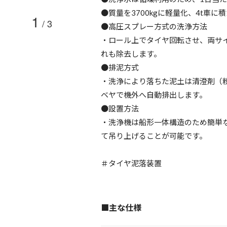
●質量を3700kgに軽量化、4t車に
1
/
3
●高圧スプレー方式の洗浄方法
・ロール上でタイヤ回転させ、両サ
れも除去します。
●排泥方式
・洗浄により落ちた泥土は清澄剤（
ベヤで機外へ自動排出します。
●設置方法
・洗浄機は船形一体構造のため簡単
て吊り上げることが可能です。
＃タイヤ泥落装置
■主な仕様