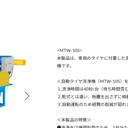
<MTW-10S>
本製品は、車両のタイヤに付着した
機です。
＜自動タイヤ洗浄機（MTW-10S）
１.洗浄時間は40秒/台（待ち時間
２.乾式とは違い、粉塵を出さずに綺
３.自動運転のため経費の削減が図れ
＜本製品の特徴＞
●洗浄水は循環利用のため、1台当た