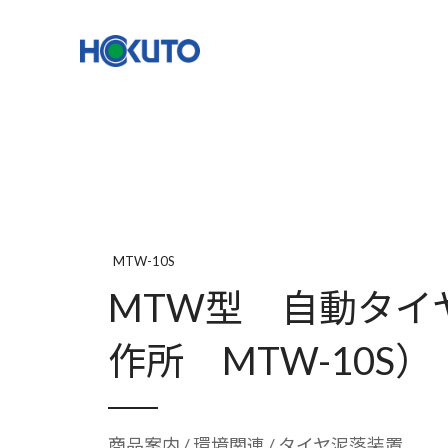
株式会社ほくとう｜建設機械のレンタル・販売
機種一覧
NETIS登録
MTW-10S
MTW型 自動タイ
作所 MTW-10S）
商品案内
/
環境関連
/ タイヤ泥落装置